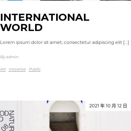
INTERNATIONAL
WORLD
Lorem ipsum dolor sit amet, consectetur adipiscing elit […]
By admin
Art
Inovative
Public
2021 年 10 月 12 日