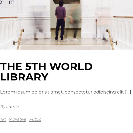
THE 5TH WORLD
LIBRARY
Lorem ipsum dolor sit amet, consectetur adipiscing elit […]
By admin
Art
Inovative
Public