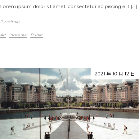
Lorem ipsum dolor sit amet, consectetur adipiscing elit […]
By admin
Art
Inovative
Public
2021 年 10 月 12 日