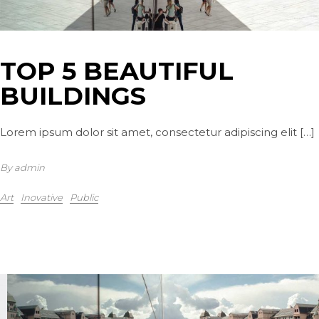
TOP 5 BEAUTIFUL
BUILDINGS
Lorem ipsum dolor sit amet, consectetur adipiscing elit […]
By admin
Art
Inovative
Public
2021 年 10 月 12 日