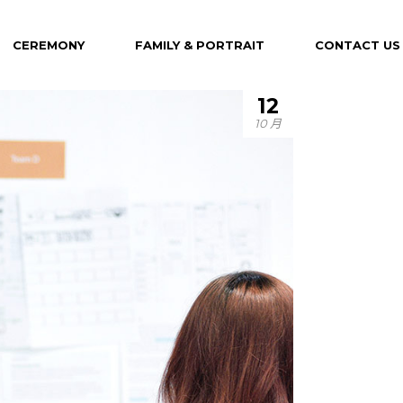
CEREMONY
FAMILY & PORTRAIT
CONTACT US
12
10 月
Maternity
Family
Portrait