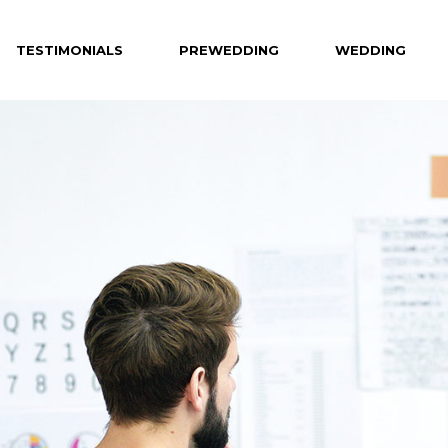
TESTIMONIALS
PREWEDDING
WEDDING
Celebrity
Hotel
Creative
Private Venue
Hong Kong
Destination
Overseas