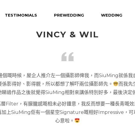
TESTIMONIALS
PREWEDDING
WEDDING
VINCY & WIL
Celebrity
Hotel
Creative
Private Venue
Hong Kong
Destination
Overseas
個嘅時候，屋企人推介左一個攝影師俾我，而SiuMing就係
要係影得好、影得靚，所以都想了解吓兩位攝影師先。
而我先
睇過作品之後就覺得SiuMing相對來講係特別好多，最後決定
層Filter，有朦朧感嘅相未必好鍾意，我反而想要一種長青嘅
SiuMing佢有一個星空Signature嘅相好Impressiv
心意啦。