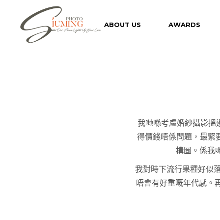
Skip
to
the
ABOUT US
AWARDS
content
我哋喺考慮婚紗攝影搵邊
得價錢唔係問題，最緊
構圖。係我哋
我對時下流行果種好似落
唔會有好重嘅年代感。再加上