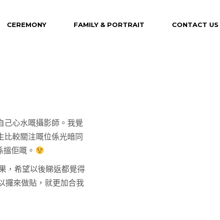
CEREMONY
FAMILY & PORTRAIT
CONTACT US
Maternity
Family
Portrait
我自己心水嘅攝影師。我覺
生比較關注嘅位係光暗同
係搵佢嘅。
效果，希望以後睇返都覺得
e，可以攞來做貼，就更加合我