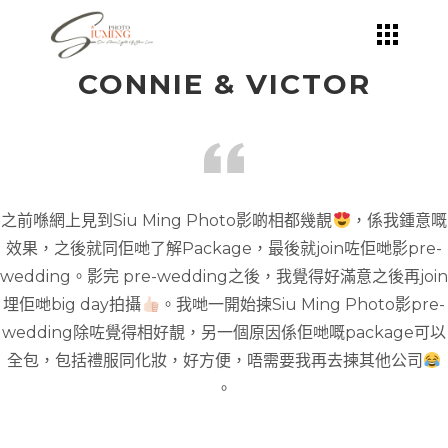
Skip
to
the
content
CONNIE & VICTOR
之前喺網上見到Siu Ming Photo影啲相都幾靚
，係我鍾意嘅
效果，之後就同佢哋了解Package，最後就join咗佢哋影pre-
wedding。影完 pre-wedding之後，我覺得好滿意之後再join
埋佢哋big day拍攝
。我哋一開始揀Siu Ming Photo影pre-
wedding除咗覺得相好靚，另一個原因係佢哋嘅package可以
全包，包括禮服同化妝，好方便，唔需要我再去揀其他公司
。