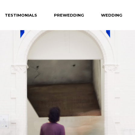
TESTIMONIALS
PREWEDDING
WEDDING
Celebrity
Hotel
Creative
Private Venue
Hong Kong
Destination
Overseas